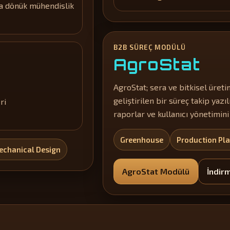
aya dönük mühendislik
B2B SÜREÇ MODÜLÜ
AgroStat
AgroStat; sera ve bitkisel üreti
geliştirilen bir süreç takip yazıl
ri
raporlar ve kullanıcı yönetimin
Greenhouse
Production Pl
echanical Design
AgroStat Modülü
İndir