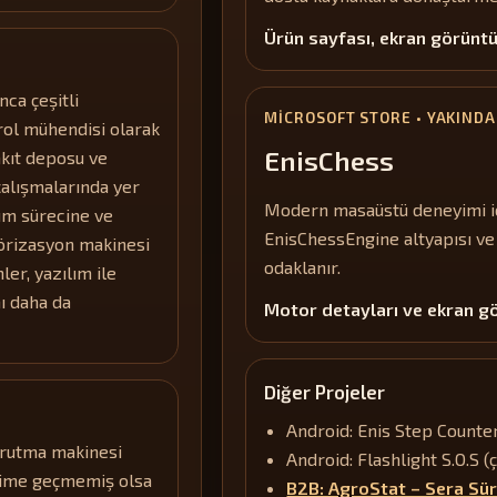
Ürün sayfası, ekran görüntü
nca çeşitli
MICROSOFT STORE • YAKINDA
rol mühendisi olarak
EnisChess
yakıt deposu ve
çalışmalarında yer
Modern masaüstü deneyimi içi
rım sürecine ve
EnisChessEngine altyapısı ve
örizasyon makinesi
odaklanır.
er, yazılım ile
ı daha da
Motor detayları ve ekran g
Diğer Projeler
Android: Enis Step Counter
urutma makinesi
Android: Flashlight S.O.S (ç
etime geçmemiş olsa
B2B: AgroStat – Sera Sür