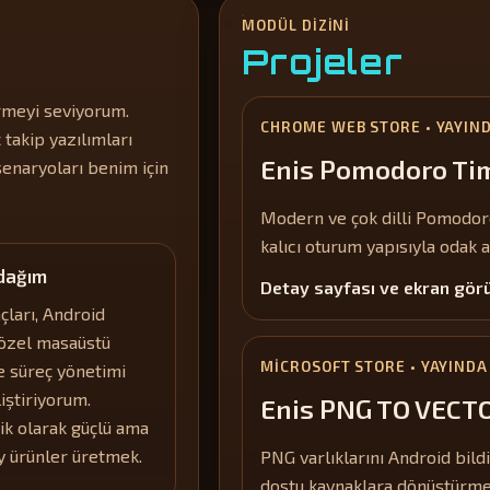
MODÜL DIZINI
Projeler
rmeyi seviyorum.
CHROME WEB STORE • YAYIN
takip yazılımları
Enis Pomodoro Tim
senaryoları benim için
Modern ve çok dilli Pomodoro 
kalıcı oturum yapısıyla odak 
Odağım
Detay sayfası ve ekran görü
çları, Android
 özel masaüstü
MICROSOFT STORE • YAYINDA
e süreç yönetimi
liştiriyorum.
Enis PNG TO VEC
ik olarak güçlü ama
y ürünler üretmek.
PNG varlıklarını Android bildi
dostu kaynaklara dönüştürme